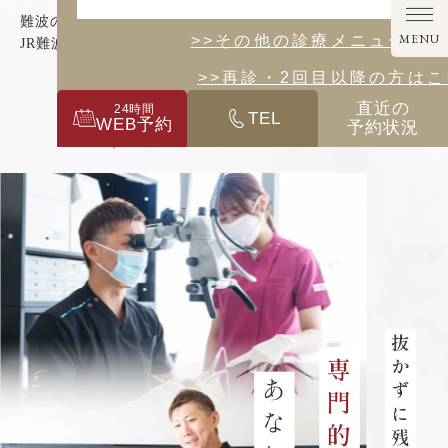
難波の歯医者「クレモト歯科なんば診療所」｜
MENU
>>その他の診療メニューはこ
JR難波駅から徒歩5分
>>再診・2回目以降の方は
直近の
24
時間
TEL
WEB予約
予約状況