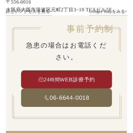
〒556-0016
大阪府大阪市浪速区元町2丁目3−19 TCAビル5F
詳しいアクセスを見る
Google mapをみる
事前予約制
急患の場合はお電話くだ
さい。
WEB診療予約
24時間
06-6644-0018