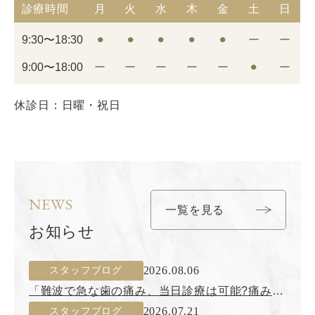
診療時間
月
火
水
木
金
土
日
9:30〜18:30
⚫︎
⚫︎
⚫︎
⚫︎
⚫︎
ー
ー
9:00〜18:00
ー
ー
ー
ー
ー
⚫︎
ー
休診日：日曜・祝日
NEWS
一覧を見る
お知らせ
2026.08.06
スタッフブログ
「難波で急な歯の痛み、当日診療は可能?痛みの
原因別対処法」
2026.07.21
スタッフブログ