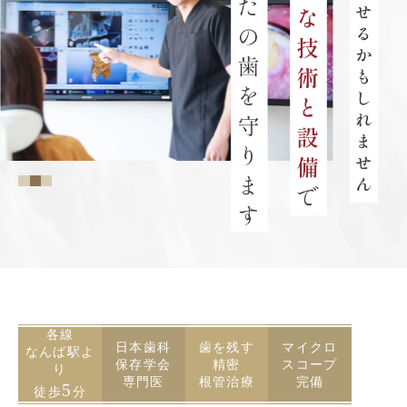
各線
日本歯科
歯を残す
マイクロ
なんば駅よ
保存学会
精密
スコープ
り
専門医
根管治療
完備
5
徒歩
分