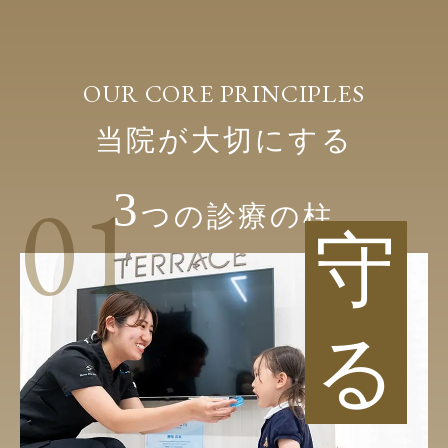
OUR CORE PRINCIPLES
当院が大切にする
01
3
つの診療の柱
守
る