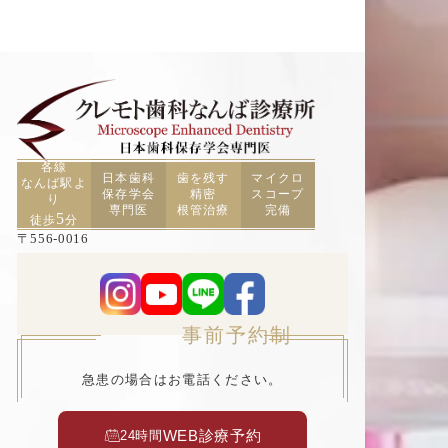
各線
日本歯科
歯を残す
マイクロ
なんば駅よ
保存学会
精密
スコープ
り
専門医
根管治療
完備
5
徒歩
分
〒556-0016
大阪府大阪市浪速区元町2丁目3−19 TCAビル5F
事前予約制
急患の場合はお電話ください。
WEB診療予約
24時間