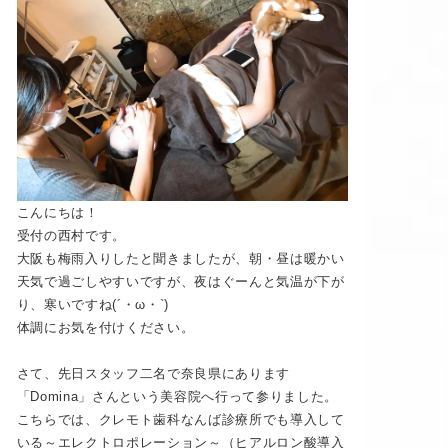
こんにちは！
受付の西村です。
大阪も梅雨入りしたと聞きましたが、朝・昼は暖かい
天気で過ごしやすいですが、夜はぐーんと気温が下が
り、寒いですね(´・ω・`)
体調にお気を付けください。
さて、先日スタッフ二名で奈良県にあります
「Domina」さんという美容院へ行って参りました。
こちらでは、クレモト歯科なんば診療所でも導入して
いる～エレクトロポレーション～（ヒアルロン酸導入