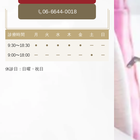
06-6644-0018
診療時間
月
火
水
木
金
土
日
9:30〜18:30
⚫︎
⚫︎
⚫︎
⚫︎
⚫︎
ー
ー
9:00〜18:00
ー
ー
ー
ー
ー
⚫︎
ー
休診日：日曜・祝日