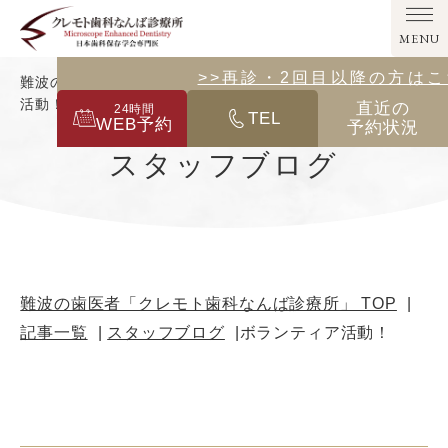
MENU
>>その他の診療メニューはこ
>>再診・2回目以降の方は
難波の歯医者「クレモト歯科なんば診療所」｜ボランティア
活動！
直近の
24
時間
TEL
WEB予約
予約状況
スタッフブログ
難波の歯医者「クレモト歯科なんば診療所」 TOP
記事一覧
スタッフブログ
ボランティア活動！