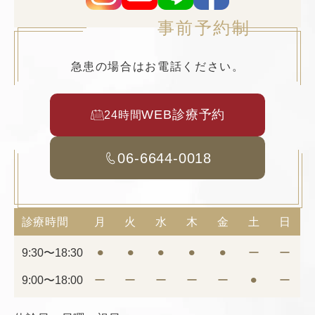
事前予約制
急患の場合はお電話ください。
WEB診療予約
24時間
06-6644-0018
診療時間
月
火
水
木
金
土
日
9:30〜18:30
⚫︎
⚫︎
⚫︎
⚫︎
⚫︎
ー
ー
9:00〜18:00
ー
ー
ー
ー
ー
⚫︎
ー