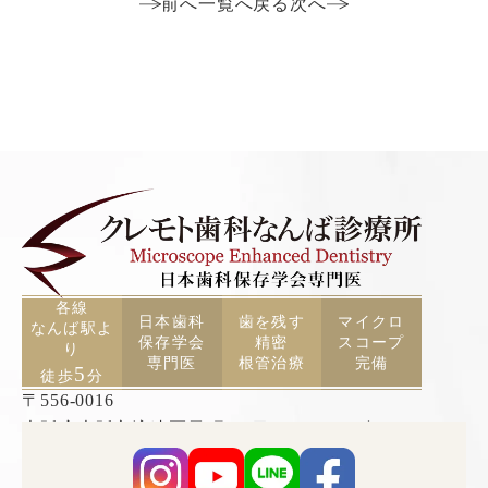
前へ
一覧へ戻る
次へ
各線
日本歯科
歯を残す
マイクロ
なんば駅よ
保存学会
精密
スコープ
り
専門医
根管治療
完備
5
徒歩
分
〒556-0016
大阪府大阪市浪速区元町2丁目3−19 TCAビル5F