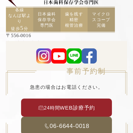
各線
日本歯科
歯を残す
マイクロ
なんば駅よ
保存学会
精密
スコープ
り
専門医
根管治療
完備
5
徒歩
分
〒556-0016
大阪府大阪市浪速区元町2丁目3−19 TCAビル5F
事前予約制
急患の場合はお電話ください。
WEB診療予約
24時間
06-6644-0018