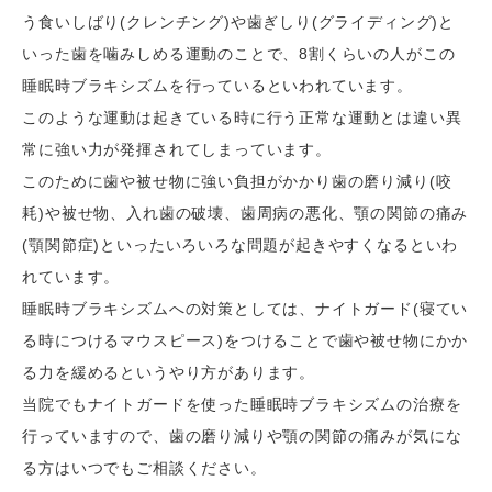
う食いしばり(クレンチング)や歯ぎしり(グライディング)と
いった歯を噛みしめる運動のことで、8割くらいの人がこの
睡眠時ブラキシズムを行っているといわれています。
このような運動は起きている時に行う正常な運動とは違い異
常に強い力が発揮されてしまっています。
このために歯や被せ物に強い負担がかかり歯の磨り減り(咬
耗)や被せ物、入れ歯の破壊、歯周病の悪化、顎の関節の痛み
(顎関節症)といったいろいろな問題が起きやすくなるといわ
れています。
睡眠時ブラキシズムへの対策としては、ナイトガード(寝てい
る時につけるマウスピース)をつけることで歯や被せ物にかか
る力を緩めるというやり方があります。
当院でもナイトガードを使った睡眠時ブラキシズムの治療を
行っていますので、歯の磨り減りや顎の関節の痛みが気にな
る方はいつでもご相談ください。