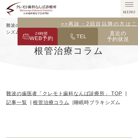
MENU
>>その他の診療メニューはこ
>>再診・2回目以降の方は
難波の歯医者「クレモト歯科なんば診療所」｜睡眠時ブラキ
シズム
直近の
24
時間
TEL
WEB予約
予約状況
根管治療コラム
難波の歯医者「クレモト歯科なんば診療所」 TOP
記事一覧
根管治療コラム
睡眠時ブラキシズム