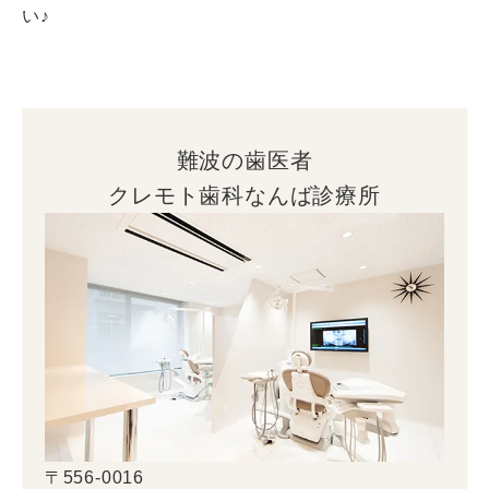
い♪
難波の歯医者
クレモト歯科なんば診療所
〒556-0016