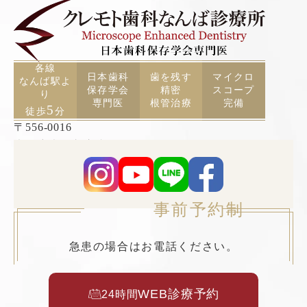
各線
日本歯科
歯を残す
マイクロ
なんば駅よ
保存学会
精密
スコープ
り
専門医
根管治療
完備
5
徒歩
分
〒556-0016
大阪府大阪市浪速区元町2丁目3−19 TCAビル5F
事前予約制
急患の場合はお電話ください。
WEB診療予約
24時間