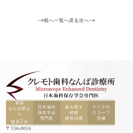
前へ
一覧へ戻る
次へ
各線
日本歯科
歯を残す
マイクロ
なんば駅よ
保存学会
精密
スコープ
り
専門医
根管治療
完備
5
徒歩
分
〒556-0016