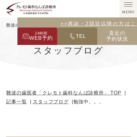
MENU
>>その他の診療メニューはこ
>>再診・2回目以降の方は
難波の歯医者「クレモト歯科なんば診療所」｜勉強中。。。
直近の
24
時間
TEL
WEB予約
予約状況
スタッフブログ
難波の歯医者「クレモト歯科なんば診療所」 TOP
記事一覧
スタッフブログ
勉強中。。。