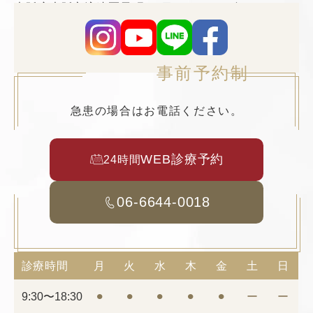
大阪府大阪市浪速区元町2丁目3−19 TCAビル5F
事前予約制
急患の場合はお電話ください。
WEB診療予約
24時間
06-6644-0018
診療時間
月
火
水
木
金
土
日
9:30〜18:30
⚫︎
⚫︎
⚫︎
⚫︎
⚫︎
ー
ー