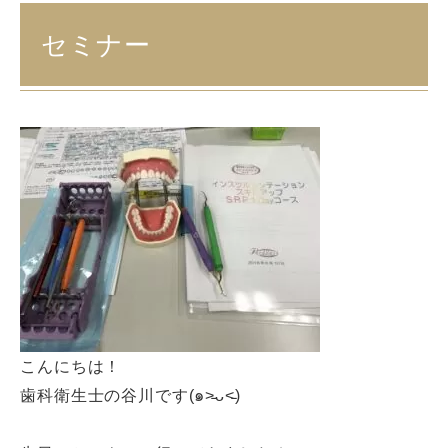
セミナー
こんにちは！
歯科衛生士の谷川です(๑˃̵ᴗ˂̵)