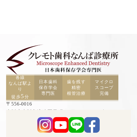
各線
日本歯科
歯を残す
マイクロ
なんば駅よ
保存学会
精密
スコープ
り
専門医
根管治療
完備
5
徒歩
分
〒556-0016
大阪府大阪市浪速区元町2丁目3−19 TCAビル5F