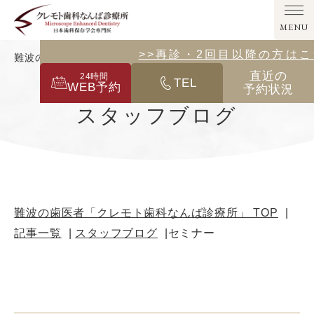
MENU
>>その他の診療メニューはこ
>>再診・2回目以降の方は
難波の歯医者「クレモト歯科なんば診療所」｜セミナー
直近の
24
時間
TEL
WEB予約
予約状況
スタッフブログ
難波の歯医者「クレモト歯科なんば診療所」 TOP
記事一覧
スタッフブログ
セミナー