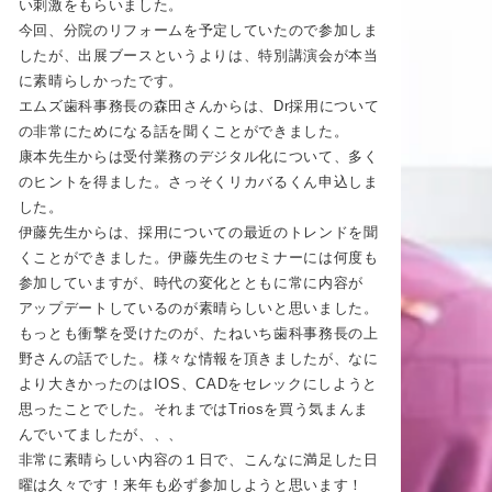
い刺激をもらいました。
今回、分院のリフォームを予定していたので参加しま
したが、出展ブースというよりは、特別講演会が本当
に素晴らしかったです。
エムズ歯科事務長の森田さんからは、Dr採用について
の非常にためになる話を聞くことができました。
康本先生からは受付業務のデジタル化について、多く
のヒントを得ました。さっそくリカバるくん申込しま
した。
伊藤先生からは、採用についての最近のトレンドを聞
くことができました。伊藤先生のセミナーには何度も
参加していますが、時代の変化とともに常に内容が
アップデートしているのが素晴らしいと思いました。
もっとも衝撃を受けたのが、たねいち歯科事務長の上
野さんの話でした。様々な情報を頂きましたが、なに
より大きかったのはIOS、CADをセレックにしようと
思ったことでした。それまではTriosを買う気まんま
んでいてましたが、、、
非常に素晴らしい内容の１日で、こんなに満足した日
曜は久々です！来年も必ず参加しようと思います！