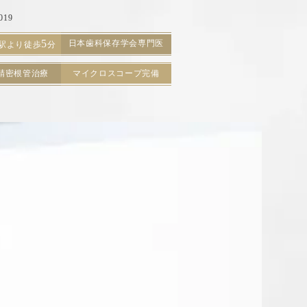
19
5
日本歯科保存学会専門医
駅より徒歩
分
精密根管治療
マイクロスコープ完備