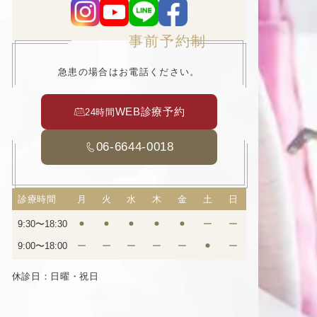
事前予約制
急患の場合はお電話ください。
WEB診療予約
24時間
06-6644-0018
診療時間
月
火
水
木
金
土
日
9:30〜18:30
⚫︎
⚫︎
⚫︎
⚫︎
⚫︎
ー
ー
9:00〜18:00
ー
ー
ー
ー
ー
⚫︎
ー
休診日：日曜・祝日