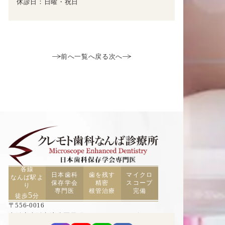
休診日：日曜・祝日
前へ
一覧へ戻る
次へ
各線
日本歯科
歯を残す
マイクロ
なんば駅よ
保存学会
精密
スコープ
り
専門医
根管治療
完備
5
徒歩
分
〒556-0016
大阪府大阪市浪速区元町2丁目3−19 TCAビル5F