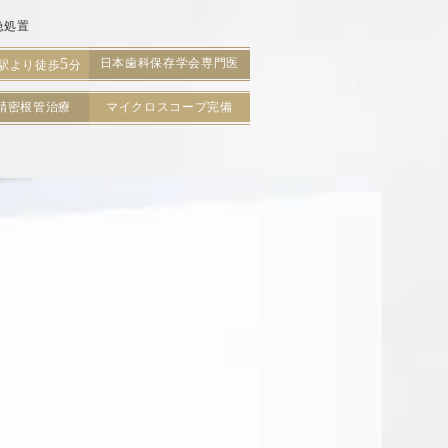
急処置
5
日本歯科保存学会専門医
駅より徒歩
分
精密根管治療
マイクロスコープ完備