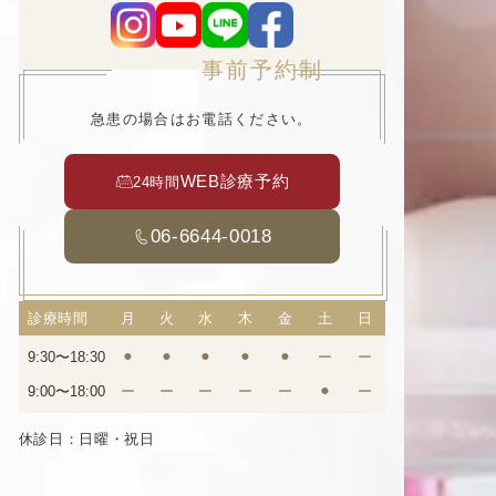
事前予約制
急患の場合はお電話ください。
WEB診療予約
24時間
06-6644-0018
診療時間
月
火
水
木
金
土
日
9:30〜18:30
⚫︎
⚫︎
⚫︎
⚫︎
⚫︎
ー
ー
9:00〜18:00
ー
ー
ー
ー
ー
⚫︎
ー
休診日：日曜・祝日