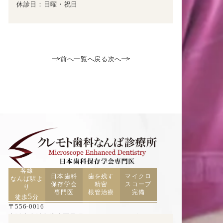
休診日：日曜・祝日
前へ
一覧へ戻る
次へ
各線
日本歯科
歯を残す
マイクロ
なんば駅よ
保存学会
精密
スコープ
り
専門医
根管治療
完備
5
徒歩
分
〒556-0016
大阪府大阪市浪速区元町2丁目3−19 TCAビル5F