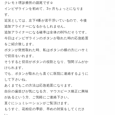
クレモト堺診療所の踞尾です☺️
インビザラインを初めて、3ヶ月ちょっとになりま
す。
近況としては、左下4番が若干浮いているので、今後
追加アライナーになるかもしれません。
追加アライナーになる確率は全体の80%だそうです。
今日はインビザラインのボタンが取れた時の応急処置
をご紹介致します。
ボタンが突然取れた時、私はボタンの横の方にハサミ
で切目をいれます。
そうすると切目がボタンの役割となり、顎間ゴムがか
けられます。
でも、ボタンが取れたら直ぐに医院に連絡するように
して下さいね。
あくまでもこの方法は応急処置になります。
自分の歯並びが気になる方、マウスピース矯正に興味
があるという方、ご気軽にご連絡下さい。
直ぐにシュミレーションがご覧頂けます。
もうすぐ、花粉症の季節、早めの対策をしてくださ
い。