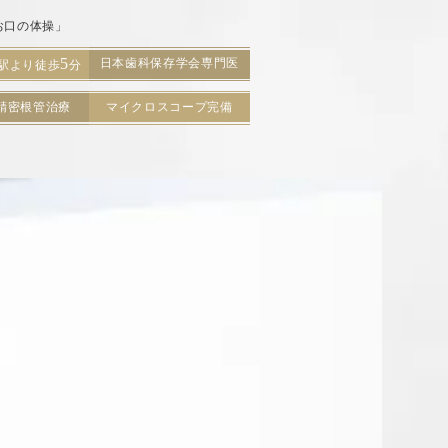
お口の体操」
5
日本歯科保存学会専門医
駅より徒歩
分
精密根管治療
マイクロスコープ完備