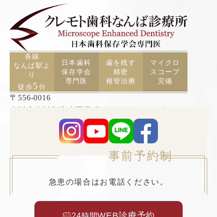
各線
日本歯科
歯を残す
マイクロ
なんば駅よ
保存学会
精密
スコープ
り
専門医
根管治療
完備
5
徒歩
分
〒556-0016
大阪府大阪市浪速区元町2丁目3−19 TCAビル5F
事前予約制
急患の場合はお電話ください。
WEB診療予約
24時間