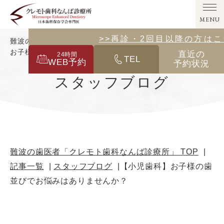
MENU
>>その他の診療メニューはこ
>>再診・2回目以降の方は
難波の歯医者「クレモト歯科なんば診療所」｜【小児歯科】
お子様の歯並びでお悩みはありませんか？
直近の
24
時間
TEL
WEB予約
予約状況
スタッフブログ
難波の歯医者「クレモト歯科なんば診療所」 TOP
記事一覧
スタッフブログ
【小児歯科】お子様の歯
並びでお悩みはありませんか？