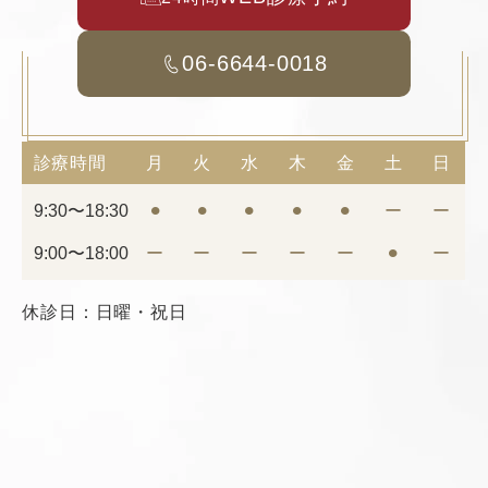
06-6644-0018
診療時間
月
火
水
木
金
土
日
9:30〜18:30
⚫︎
⚫︎
⚫︎
⚫︎
⚫︎
ー
ー
9:00〜18:00
ー
ー
ー
ー
ー
⚫︎
ー
休診日：日曜・祝日