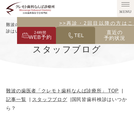
MENU
>>その他の診療メニューはこ
>>再診・2回目以降の方は
難波の歯医者「クレモト歯科なんば診療所」｜国民皆歯科検
診はいつから？
直近の
24
時間
TEL
WEB予約
予約状況
スタッフブログ
難波の歯医者「クレモト歯科なんば診療所」 TOP
記事一覧
スタッフブログ
国民皆歯科検診はいつか
ら？