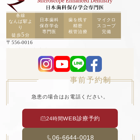
各線
日本歯科
歯を残す
マイクロ
なんば駅よ
保存学会
精密
スコープ
り
専門医
根管治療
完備
5
徒歩
分
〒556-0016
大阪府大阪市浪速区元町2丁目3−19 TCAビル5F
事前予約制
急患の場合はお電話ください。
WEB診療予約
24時間
06-6644-0018