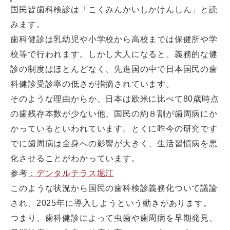
国民皆歯科検診は「こくみんかいしかけんしん」と読
みます。
歯科健診は乳幼児や小学校から高校までは保健所や学
校等で行われます。しかし大人になると、義務的な健
診の制度はほとんどなく、先進国の中で日本国民の歯
科健診受診率の低さが指摘されています。
そのような理由からか、日本は欧米に比べて80歳時点
の歯残存本数が少ない他、国民の約８割が歯周病にか
かっているといわれています。とくに昨今の研究です
でに歯周病は全身への影響が大きく、生活習慣病を悪
化させることがわかっています。
参考
：デンタルテラス堀江
このような状況から国民の歯科検診義務化ついて議論
され、2025年に導入しようという動きがあります。
つまり、歯科健診によって虫歯や歯周病を早期発見、