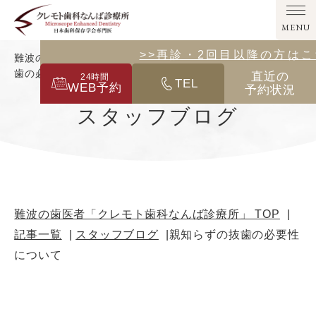
MENU
>>その他の診療メニューはこ
>>再診・2回目以降の方は
難波の歯医者「クレモト歯科なんば診療所」｜親知らずの抜
歯の必要性について
直近の
24
時間
TEL
WEB予約
予約状況
スタッフブログ
難波の歯医者「クレモト歯科なんば診療所」 TOP
記事一覧
スタッフブログ
親知らずの抜歯の必要性
について