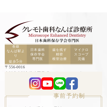
各線
日本歯科
歯を残す
マイクロ
なんば駅よ
保存学会
精密
スコープ
り
専門医
根管治療
完備
5
徒歩
分
〒556-0016
大阪府大阪市浪速区元町2丁目3−19 TCAビル5F
事前予約制