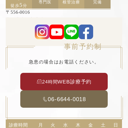
専門医
根管治療
完備
5
徒歩
分
〒556-0016
大阪府大阪市浪速区元町2丁目3−19 TCAビル5F
事前予約制
急患の場合はお電話ください。
WEB診療予約
24時間
06-6644-0018
診療時間
月
火
水
木
金
土
日