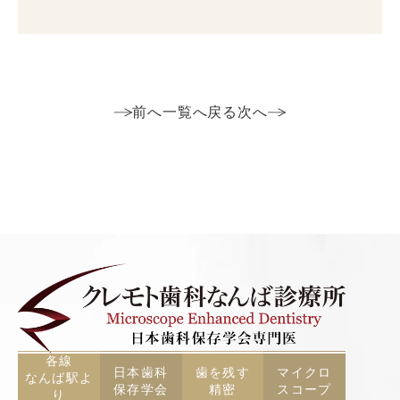
前へ
一覧へ戻る
次へ
各線
日本歯科
歯を残す
マイクロ
なんば駅よ
保存学会
精密
スコープ
り