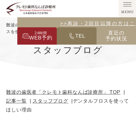
MENU
>>その他の診療メニューはこ
>>再診・2回目以降の方は
難波の歯医者「クレモト歯科なんば診療所」｜デンタルフロ
スを使ってほしい理由
直近の
24
時間
TEL
WEB予約
予約状況
スタッフブログ
難波の歯医者「クレモト歯科なんば診療所」 TOP
記事一覧
スタッフブログ
デンタルフロスを使って
ほしい理由