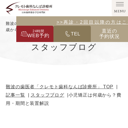
MENU
>>その他の診療メニューはこ
>>再診・2回目以降の方は
難波の歯医者「クレモト歯科なんば診療所」｜小児矯正は何
歳から？費用・期間と装置解説
直近の
24
時間
TEL
WEB予約
予約状況
スタッフブログ
難波の歯医者「クレモト歯科なんば診療所」 TOP
記事一覧
スタッフブログ
小児矯正は何歳から？費
用・期間と装置解説