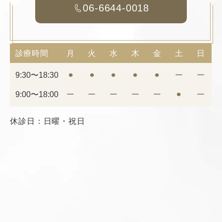
06-6644-0018
診療時間
月
火
水
木
金
土
日
9:30〜18:30
⚫︎
⚫︎
⚫︎
⚫︎
⚫︎
ー
ー
9:00〜18:00
ー
ー
ー
ー
ー
⚫︎
ー
休診日：日曜・祝日