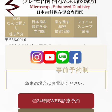
各線
日本歯科
歯を残す
マイクロ
なんば駅よ
保存学会
精密
スコープ
り
専門医
根管治療
完備
5
徒歩
分
〒556-0016
大阪府大阪市浪速区元町2丁目3−19 TCAビル5F
事前予約制
急患の場合はお電話ください。
WEB診療予約
24時間