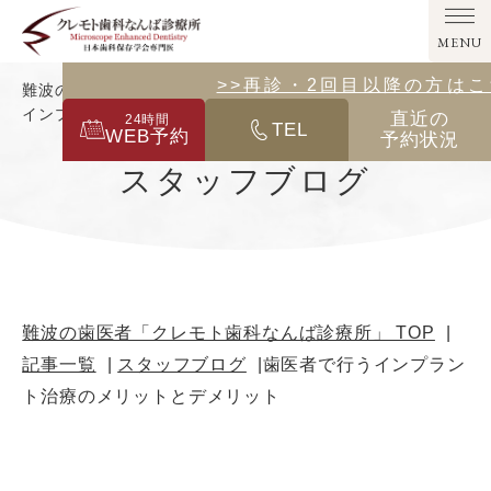
MENU
>>その他の診療メニューはこ
>>再診・2回目以降の方は
難波の歯医者「クレモト歯科なんば診療所」｜歯医者で行う
インプラント治療のメリットとデメリット
直近の
24
時間
TEL
WEB予約
予約状況
スタッフブログ
難波の歯医者「クレモト歯科なんば診療所」 TOP
記事一覧
スタッフブログ
歯医者で行うインプラン
ト治療のメリットとデメリット