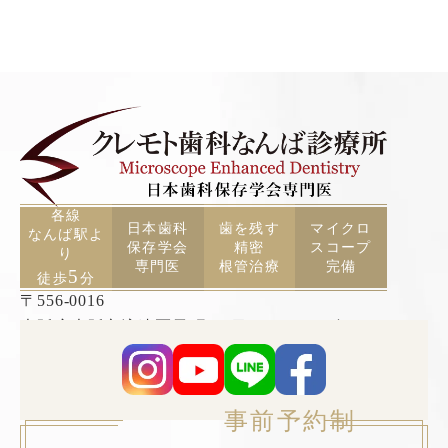
各線
日本歯科
歯を残す
マイクロ
なんば駅よ
保存学会
精密
スコープ
り
専門医
根管治療
完備
5
徒歩
分
〒556-0016
大阪府大阪市浪速区元町2丁目3−19 TCAビル5F
事前予約制