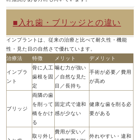
■入れ歯・ブリッジとの違い
インプラントは、従来の治療と比べて耐久性・機能
性・見た目の自然さで優れています。
治療法
特徴
メリット
デメリット
骨に人工
噛む力が強い
インプラ
手術が必要／費用
歯根を固
／自然な見た
ント
が高め
定
目／長持ち
両隣の歯
を削って
固定式で違和
健康な歯を削る必
ブリッジ
橋をかけ
感が少ない
要がある
る
費用が安い／
取り外し
外れやすい・違和