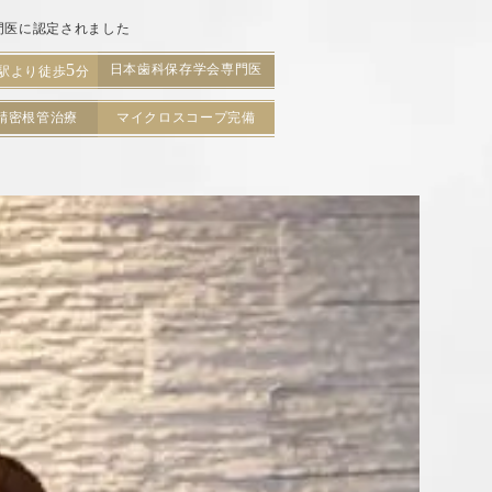
門医に認定されました
5
日本歯科保存学会専門医
駅より徒歩
分
精密根管治療
マイクロスコープ完備