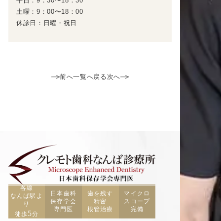
平日：9：30〜18：30
土曜：9：00〜18：00
休診日：日曜・祝日
前へ
一覧へ戻る
次へ
各線
日本歯科
歯を残す
マイクロ
なんば駅よ
保存学会
精密
スコープ
り
専門医
根管治療
完備
5
徒歩
分