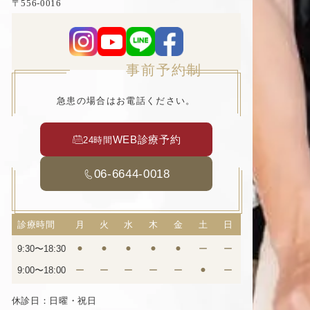
〒556-0016
大阪府大阪市浪速区元町2丁目3−19 TCAビル5F
事前予約制
急患の場合はお電話ください。
WEB診療予約
24時間
06-6644-0018
診療時間
月
火
水
木
金
土
日
9:30〜18:30
⚫︎
⚫︎
⚫︎
⚫︎
⚫︎
ー
ー
9:00〜18:00
ー
ー
ー
ー
ー
⚫︎
ー
休診日：日曜・祝日