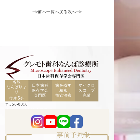
前へ
一覧へ戻る
次へ
各線
日本歯科
歯を残す
マイクロ
なんば駅よ
保存学会
精密
スコープ
り
専門医
根管治療
完備
5
徒歩
分
〒556-0016
大阪府大阪市浪速区元町2丁目3−19 TCAビル5F
事前予約制