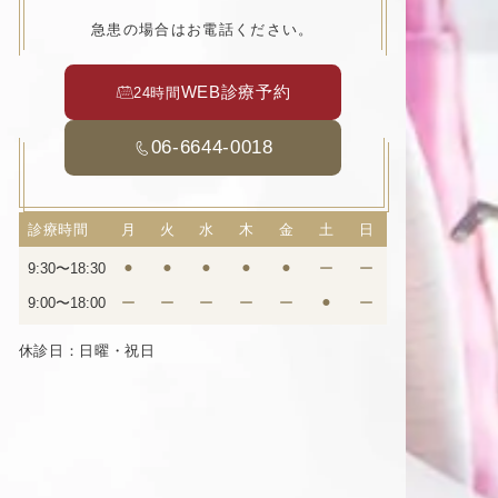
急患の場合はお電話ください。
WEB診療予約
24時間
06-6644-0018
診療時間
月
火
水
木
金
土
日
9:30〜18:30
⚫︎
⚫︎
⚫︎
⚫︎
⚫︎
ー
ー
9:00〜18:00
ー
ー
ー
ー
ー
⚫︎
ー
休診日：日曜・祝日