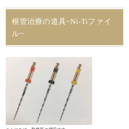
根管治療の道具~Ni-Tiファイ
ル~