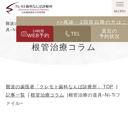
MENU
>>その他の診療メニューはこ
>>再診・2回目以降の方は
難波の歯医者「クレモト歯科なんば診療所」｜根管治療の道
具~Ni-Tiファイル~
直近の
24
時間
TEL
WEB予約
予約状況
根管治療コラム
難波の歯医者「クレモト歯科なんば診療所」 TOP
記事一覧
根管治療コラム
根管治療の道具~Ni-Tiフ
ァイル~