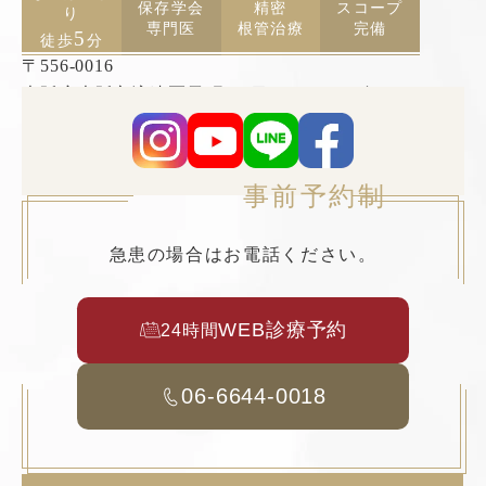
保存学会
精密
スコープ
り
専門医
根管治療
完備
5
徒歩
分
〒556-0016
大阪府大阪市浪速区元町2丁目3−19 TCAビル5F
事前予約制
急患の場合はお電話ください。
WEB診療予約
24時間
06-6644-0018