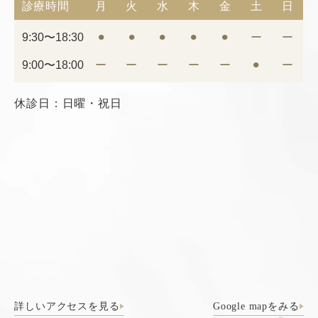
診療時間
月
火
水
木
金
土
日
9:30〜18:30
⚫︎
⚫︎
⚫︎
⚫︎
⚫︎
ー
ー
9:00〜18:00
ー
ー
ー
ー
ー
⚫︎
ー
休診日：日曜・祝日
詳しいアクセスを見る
Google mapをみる