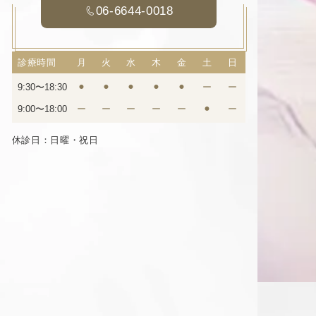
06-6644-0018
診療時間
月
火
水
木
金
土
日
9:30〜18:30
⚫︎
⚫︎
⚫︎
⚫︎
⚫︎
ー
ー
9:00〜18:00
ー
ー
ー
ー
ー
⚫︎
ー
休診日：日曜・祝日