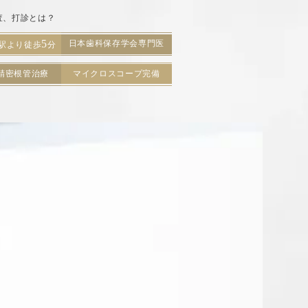
査、打診とは？
5
日本歯科保存学会専門医
駅より徒歩
分
精密根管治療
マイクロスコープ完備