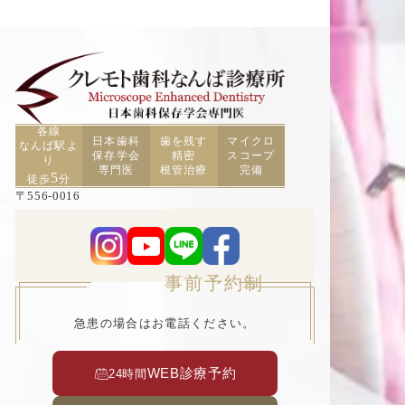
各線
日本歯科
歯を残す
マイクロ
なんば駅よ
保存学会
精密
スコープ
り
専門医
根管治療
完備
5
徒歩
分
〒556-0016
大阪府大阪市浪速区元町2丁目3−19 TCAビル5F
事前予約制
急患の場合はお電話ください。
WEB診療予約
24時間