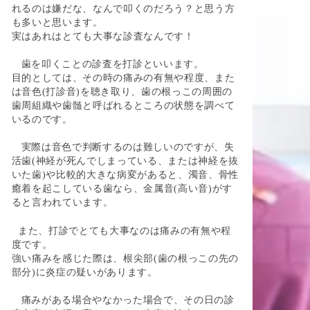
れるのは嫌だな、なんで叩くのだろう？と思う方
も多いと思います。
実はあれはとても大事な診査なんです！
歯を叩くことの診査を打診といいます。
目的としては、その時の痛みの有無や程度、また
は音色(打診音)を聴き取り、歯の根っこの周囲の
歯周組織や歯髄と呼ばれるところの状態を調べて
いるのです。
実際は音色で判断するのは難しいのですが、失
活歯(神経が死んでしまっている、または神経を抜
いた歯)や比較的大きな病変があると、濁音、骨性
癒着を起こしている歯なら、金属音(高い音)がす
ると言われています。
また、打診でとても大事なのは痛みの有無や程
度です。
強い痛みを感じた際は、根尖部(歯の根っこの先の
部分)に炎症の疑いがあります。
痛みがある場合やなかった場合で、その日の診