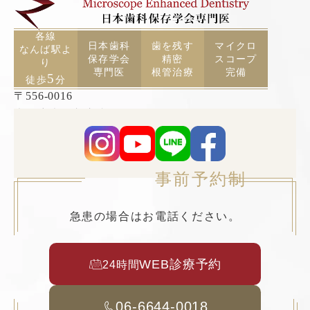
各線
日本歯科
歯を残す
マイクロ
なんば駅よ
保存学会
精密
スコープ
り
専門医
根管治療
完備
5
徒歩
分
〒556-0016
大阪府大阪市浪速区元町2丁目3−19 TCAビル5F
事前予約制
急患の場合はお電話ください。
WEB診療予約
24時間
06-6644-0018