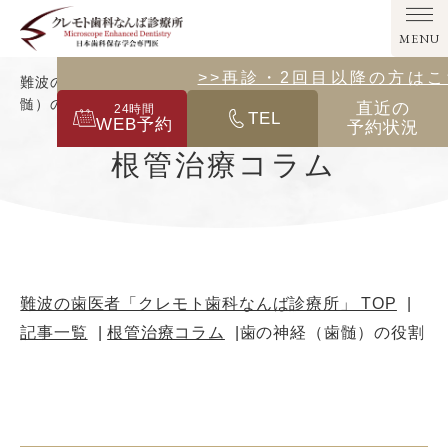
MENU
>>その他の診療メニューはこ
>>再診・2回目以降の方は
難波の歯医者「クレモト歯科なんば診療所」｜歯の神経（歯
髄）の役割
直近の
24
時間
TEL
WEB予約
予約状況
根管治療コラム
難波の歯医者「クレモト歯科なんば診療所」 TOP
記事一覧
根管治療コラム
歯の神経（歯髄）の役割