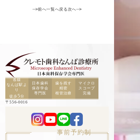
前へ
一覧へ戻る
次へ
各線
日本歯科
歯を残す
マイクロ
なんば駅よ
保存学会
精密
スコープ
り
専門医
根管治療
完備
5
徒歩
分
〒556-0016
大阪府大阪市浪速区元町2丁目3−19 TCAビル5F
事前予約制