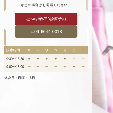
急患の場合はお電話ください。
WEB診療予約
24時間
06-6644-0018
診療時間
月
火
水
木
金
土
日
9:30〜18:30
⚫︎
⚫︎
⚫︎
⚫︎
⚫︎
ー
ー
9:00〜18:00
ー
ー
ー
ー
ー
⚫︎
ー
休診日：日曜・祝日