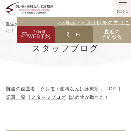
MENU
>>その他の診療メニューはこ
>>再診・2回目以降の方は
難波の歯医者「クレモト歯科なんば診療所」｜詰め物が取れ
た！
直近の
24
時間
TEL
WEB予約
予約状況
スタッフブログ
難波の歯医者「クレモト歯科なんば診療所」 TOP
記事一覧
スタッフブログ
詰め物が取れた！