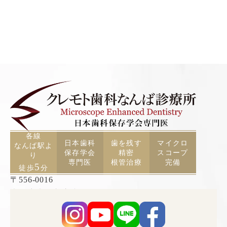
各線
日本歯科
歯を残す
マイクロ
なんば駅よ
保存学会
精密
スコープ
り
専門医
根管治療
完備
5
徒歩
分
〒556-0016
大阪府大阪市浪速区元町2丁目3−19 TCAビル5F