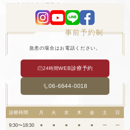
大阪府大阪市浪速区元町2丁目3−19 TCAビル5F
事前予約制
急患の場合はお電話ください。
WEB診療予約
24時間
06-6644-0018
診療時間
月
火
水
木
金
土
日
9:30〜18:30
⚫︎
⚫︎
⚫︎
⚫︎
⚫︎
ー
ー