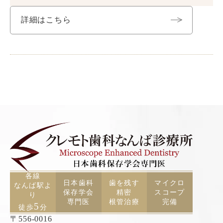
詳細はこちら
各線
日本歯科
歯を残す
マイクロ
なんば駅よ
保存学会
精密
スコープ
り
専門医
根管治療
完備
5
徒歩
分
〒556-0016