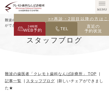
MENU
>>その他の診療メニューはこ
>>再診・2回目以降の方は
難波の歯医者「クレモト歯科なんば診療所」｜新しいチェア
ができました★
直近の
24
時間
TEL
WEB予約
予約状況
スタッフブログ
難波の歯医者「クレモト歯科なんば診療所」 TOP
記事一覧
スタッフブログ
新しいチェアができまし
た★