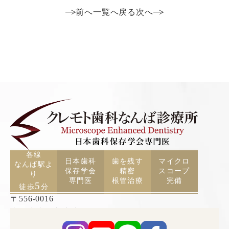
前へ
一覧へ戻る
次へ
各線
日本歯科
歯を残す
マイクロ
なんば駅よ
保存学会
精密
スコープ
り
専門医
根管治療
完備
5
徒歩
分
〒556-0016
大阪府大阪市浪速区元町2丁目3−19 TCAビル5F