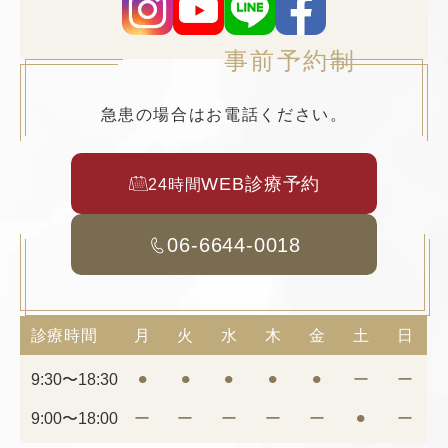
事前予約制
急患の場合はお電話ください。
WEB診療予約
24時間
06-6644-0018
診療時間
月
火
水
木
金
土
日
9:30〜18:30
⚫︎
⚫︎
⚫︎
⚫︎
⚫︎
ー
ー
9:00〜18:00
ー
ー
ー
ー
ー
⚫︎
ー