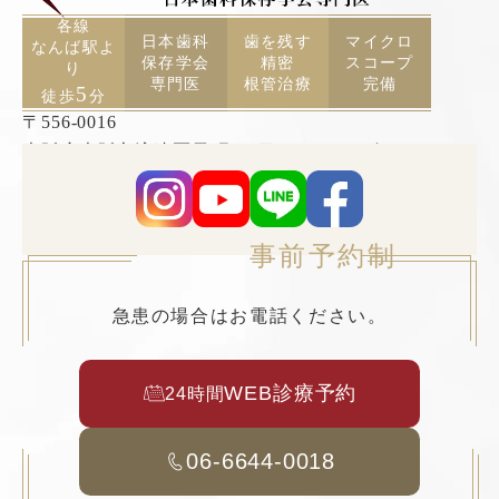
各線
日本歯科
歯を残す
マイクロ
なんば駅よ
保存学会
精密
スコープ
り
専門医
根管治療
完備
5
徒歩
分
〒556-0016
大阪府大阪市浪速区元町2丁目3−19 TCAビル5F
事前予約制
急患の場合はお電話ください。
WEB診療予約
24時間
06-6644-0018