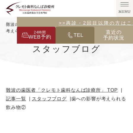
MENU
>>その他の診療メニューはこ
>>再診・2回目以降の方は
難波の歯医者「クレモト歯科なんば診療所」｜歯への影響が
考えられる飲み物②
直近の
24
時間
TEL
WEB予約
予約状況
スタッフブログ
難波の歯医者「クレモト歯科なんば診療所」 TOP
記事一覧
スタッフブログ
歯への影響が考えられる
飲み物②