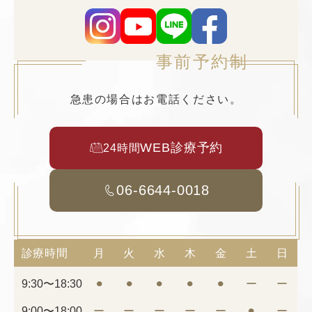
事前予約制
急患の場合はお電話ください。
WEB診療予約
24時間
06-6644-0018
診療時間
月
火
水
木
金
土
日
9:30〜18:30
⚫︎
⚫︎
⚫︎
⚫︎
⚫︎
ー
ー
9:00〜18:00
ー
ー
ー
ー
ー
⚫︎
ー