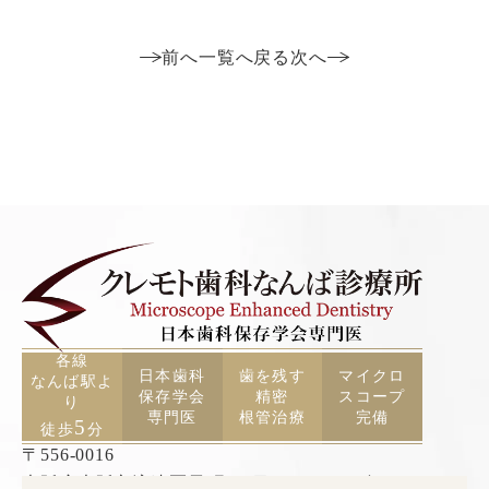
前へ
一覧へ戻る
次へ
各線
日本歯科
歯を残す
マイクロ
なんば駅よ
保存学会
精密
スコープ
り
専門医
根管治療
完備
5
徒歩
分
〒556-0016
大阪府大阪市浪速区元町2丁目3−19 TCAビル5F