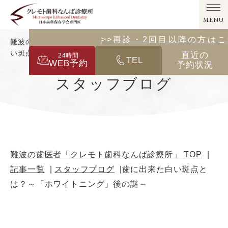
MENU
>>その他の診療メニューはこ
>>再診・2回目以降の方は
難波の歯医者「クレモト歯科なんば診療所」｜歯に出来た白
い斑点とは？～「ホワイトニング」後の謎～
直近の
24
時間
TEL
WEB予約
予約状況
スタッフブログ
難波の歯医者「クレモト歯科なんば診療所」 TOP
記事一覧
スタッフブログ
歯に出来た白い斑点と
は？～「ホワイトニング」後の謎～