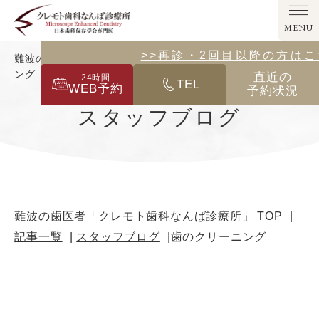
MENU
>>その他の診療メニューはこ
>>再診・2回目以降の方は
難波の歯医者「クレモト歯科なんば診療所」｜歯のクリーニ
ング
直近の
24
時間
TEL
WEB予約
予約状況
スタッフブログ
難波の歯医者「クレモト歯科なんば診療所」 TOP
記事一覧
スタッフブログ
歯のクリーニング