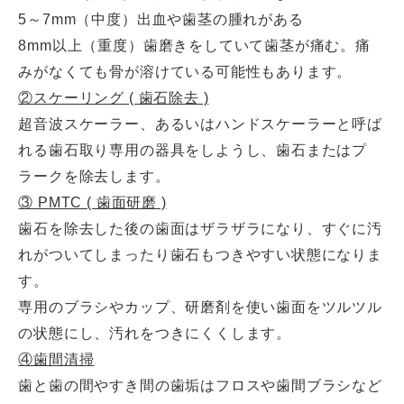
5～7mm（中度）出血や歯茎の腫れがある
8mm以上（重度）歯磨きをしていて歯茎が痛む。痛
みがなくても骨が溶けている可能性もあります。
②スケーリング ( 歯石除去 )
超音波スケーラー、あるいはハンドスケーラーと呼ば
れる歯石取り専用の器具をしようし、歯石またはプ
ラークを除去します。
③ PMTC ( 歯面研磨 )
歯石を除去した後の歯面はザラザラになり、すぐに汚
れがついてしまったり歯石もつきやすい状態になりま
す。
専用のブラシやカップ、研磨剤を使い歯面をツルツル
の状態にし、汚れをつきにくくします。
④歯間清掃
歯と歯の間やすき間の歯垢はフロスや歯間ブラシなど