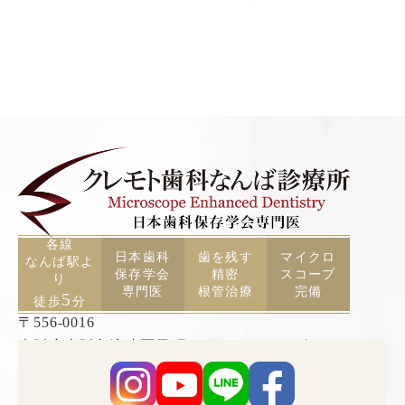
各線
日本歯科
歯を残す
マイクロ
なんば駅よ
保存学会
精密
スコープ
り
専門医
根管治療
完備
5
徒歩
分
〒556-0016
大阪府大阪市浪速区元町2丁目3−19 TCAビル5F